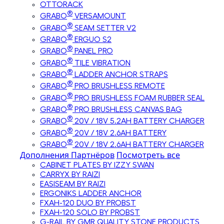
OTTORACK
®
GRABO
VERSAMOUNT
®
GRABO
SEAM SETTER V2
®
GRABO
ERGUO S2
®
GRABO
PANEL PRO
®
GRABO
TILE VIBRATION
®
GRABO
LADDER ANCHOR STRAPS
®
GRABO
PRO BRUSHLESS REMOTE
®
GRABO
PRO BRUSHLESS FOAM RUBBER SEAL
®
GRABO
PRO BRUSHLESS CANVAS BAG
®
GRABO
20V / 18V 5.2AH BATTERY CHARGER
®
GRABO
20V / 18V 2.6AH BATTERY
®
GRABO
20V / 18V 2.6AH BATTERY CHARGER
Дополнения Партнёров
Посмотреть все
CABINET PLATES BY IZZY SWAN
CARRYX BY RAIZI
EASISEAM BY RAIZI
ERGONIKS LADDER ANCHOR
FXAH-120 DUO BY PROBST
FXAH-120 SOLO BY PROBST
G-RAIL BY GMR QUALITY STONE PRODUCTS