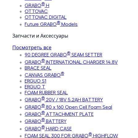
®
GRABO
H
OTTOVAC
OTTOVAC DIGITAL
®
Future GRABO
Models
Запчасти и Аксессуары
Посмотреть все
®
90 DEGREE GRABO
SEAM SETTER
®
GRABO
INTERNATIONAL CHARGER 14.8V
BRACE SEAL
®
CANVAS GRABO
ERGUO S1
ERGUO T
FOAM RUBBER SEAL
®
GRABO
20V / 18V 5.2AH BATTERY
®
GRABO
80 x 160 Open Cell Foam Seal
®
GRABO
ATTACHMENT PLATE
®
GRABO
BATTERY
®
GRABO
HARD CASE
®
FOAM SEAL 300 FOR GRABO
HIGHFLOW