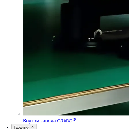
®
Внутри завода GRABO
Гарантия