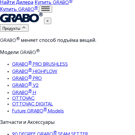
®
Найти Дилера
Купить GRABO
®
Купить GRABO
×
Продукты
®
GRABO
меняет способ подъёма вещей.
®
Модели GRABO
®
GRABO
PRO BRUSHLESS
®
GRABO
HIGHFLOW
®
GRABO
PRO
®
GRABO
V2
®
GRABO
H
OTTOVAC
OTTOVAC DIGITAL
®
Future GRABO
Models
Запчасти и Аксессуары
®
90 DEGREE GRABO
SEAM SETTER