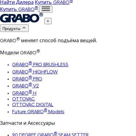
®
Найти Дилера
Купить GRABO
®
Купить GRABO
×
Продукты
®
GRABO
меняет способ подъёма вещей.
®
Модели GRABO
®
GRABO
PRO BRUSHLESS
®
GRABO
HIGHFLOW
®
GRABO
PRO
®
GRABO
V2
®
GRABO
H
OTTOVAC
OTTOVAC DIGITAL
®
Future GRABO
Models
Запчасти и Аксессуары
®
90 DEGREE GRABO
SEAM SETTER