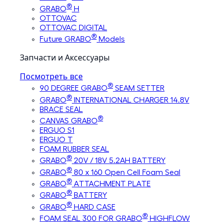
®
GRABO
H
OTTOVAC
OTTOVAC DIGITAL
®
Future GRABO
Models
Запчасти и Аксессуары
Посмотреть все
®
90 DEGREE GRABO
SEAM SETTER
®
GRABO
INTERNATIONAL CHARGER 14.8V
BRACE SEAL
®
CANVAS GRABO
ERGUO S1
ERGUO T
FOAM RUBBER SEAL
®
GRABO
20V / 18V 5.2AH BATTERY
®
GRABO
80 x 160 Open Cell Foam Seal
®
GRABO
ATTACHMENT PLATE
®
GRABO
BATTERY
®
GRABO
HARD CASE
®
FOAM SEAL 300 FOR GRABO
HIGHFLOW