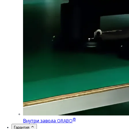
®
Внутри завода GRABO
Гарантия