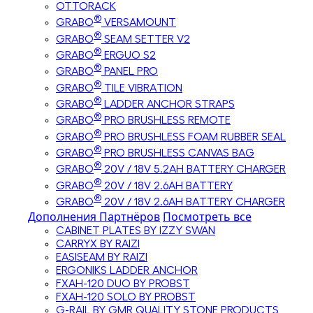
OTTORACK
®
GRABO
VERSAMOUNT
®
GRABO
SEAM SETTER V2
®
GRABO
ERGUO S2
®
GRABO
PANEL PRO
®
GRABO
TILE VIBRATION
®
GRABO
LADDER ANCHOR STRAPS
®
GRABO
PRO BRUSHLESS REMOTE
®
GRABO
PRO BRUSHLESS FOAM RUBBER SEAL
®
GRABO
PRO BRUSHLESS CANVAS BAG
®
GRABO
20V / 18V 5.2AH BATTERY CHARGER
®
GRABO
20V / 18V 2.6AH BATTERY
®
GRABO
20V / 18V 2.6AH BATTERY CHARGER
Дополнения Партнёров
Посмотреть все
CABINET PLATES BY IZZY SWAN
CARRYX BY RAIZI
EASISEAM BY RAIZI
ERGONIKS LADDER ANCHOR
FXAH-120 DUO BY PROBST
FXAH-120 SOLO BY PROBST
G-RAIL BY GMR QUALITY STONE PRODUCTS